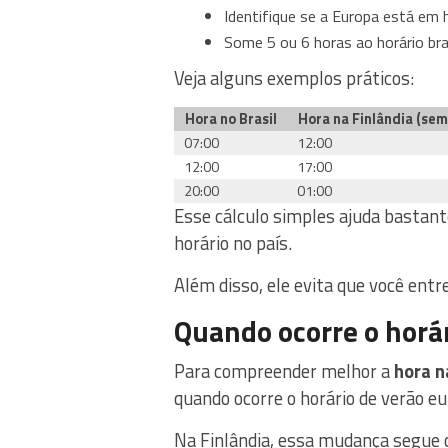
Identifique se a Europa está em h
Some 5 ou 6 horas ao horário bras
Veja alguns exemplos práticos:
Hora no Brasil
Hora na Finlândia (sem
07:00
12:00
12:00
17:00
20:00
01:00
Esse cálculo simples ajuda bastant
horário no país.
Além disso, ele evita que você en
Quando ocorre o horár
Para compreender melhor a
hora n
quando ocorre o horário de verão e
Na Finlândia, essa mudança segue 