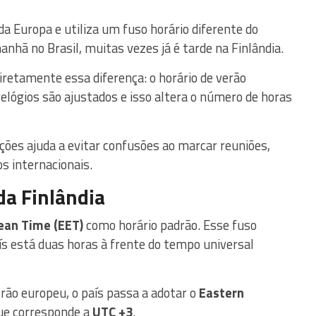
 da Europa e utiliza um fuso horário diferente do
anhã no Brasil, muitas vezes já é tarde na Finlândia.
diretamente essa diferença: o horário de verão
elógios são ajustados e isso altera o número de horas
ões ajuda a evitar confusões ao marcar reuniões,
 internacionais.
da Finlândia
ean Time (EET)
como horário padrão. Esse fuso
país está duas horas à frente do tempo universal
erão europeu, o país passa a adotar o
Eastern
que corresponde a
UTC +3
.